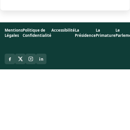
Mentions
Politique de
Accessibilité
La
La
Le
Légales
Confidentialité
Présidence
Primature
Parlem