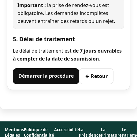
Important :
la prise de rendez-vous est
obligatoire. Les demandes incomplètes
peuvent entraîner des retards ou un rejet.
5. Délai de traitement
Le délai de traitement est
de 7 jours ouvrables
à compter de la date de soumission
.
Démarrer la procédure
← Retour
Mentions
Politique de
Accessibilité
La
La
Le
Légales
Confidentialité
Présidence
Primature
Parlem