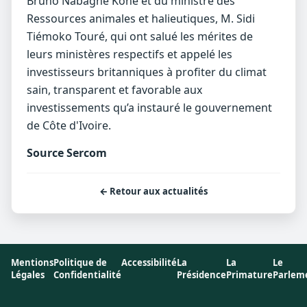
Bruno Nabagné Koné et du ministre des
Ressources animales et halieutiques, M. Sidi
Tiémoko Touré, qui ont salué les mérites de
leurs ministères respectifs et appelé les
investisseurs britanniques à profiter du climat
sain, transparent et favorable aux
investissements qu’a instauré le gouvernement
de Côte d'Ivoire.
Source Sercom
← Retour aux actualités
Mentions
Politique de
Accessibilité
La
La
Le
Légales
Confidentialité
Présidence
Primature
Parlem