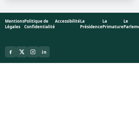
Mentions
Politique de
Accessibilité
La
La
Le
Légales
Confidentialité
Présidence
Primature
Parlem