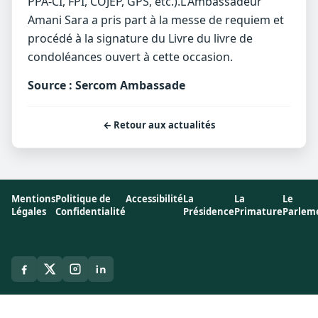
PPA-CI, FPI, COJEP, GPS, etc.).L'Ambassadeur
Amani Sara a pris part à la messe de requiem et
procédé à la signature du Livre du livre de
condoléances ouvert à cette occasion.
Source : Sercom Ambassade
← Retour aux actualités
Mentions
Politique de
Accessibilité
La
La
Le
Légales
Confidentialité
Présidence
Primature
Parlem